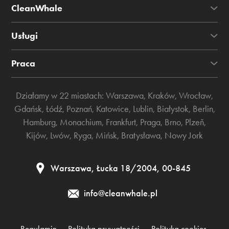
CleanWhale
Usługi
Praca
Działamy w 22 miastach:
Warszawa
,
Kraków
,
Wrocław
,
Gdańsk
,
Łódź
,
Poznań
,
Katowice
,
Lublin
,
Białystok
,
Berlin
,
Hamburg
,
Monachium
,
Frankfurt
,
Praga
,
Brno
,
Plzeň
,
Kijów
,
Lwów
,
Ryga
,
Mińsk
,
Bratysława
,
Nowy Jork
Warszawa, Łucka 18/2004, 00-845
info@cleanwhale.pl
Regulamin
Polityka prywatności
Polityka cookies