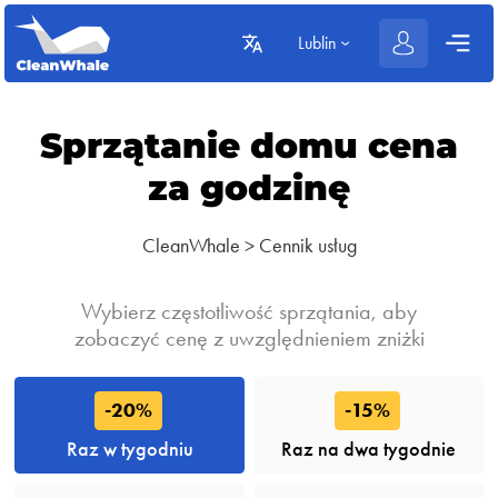
Lublin
Sprzątanie domu cena
za godzinę
CleanWhale
>
Cennik usług
Wybierz częstotliwość sprzątania, aby
zobaczyć cenę z uwzględnieniem zniżki
-20%
-15%
Raz w tygodniu
Raz na dwa tygodnie