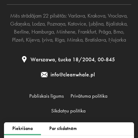
Mēs strādājam 22 pilsētās:
Varšava
,
Krakova
,
Vroclava
,
Gdaņska
,
Lodza
,
Poznaņa
,
Katovice
,
Ļubļina
,
Bjalistoka
,
Berlīne
,
Hamburga
,
Minhene
,
Frankfurt
,
Prāga
,
Brno
,
Plzeň
,
Kijeva
,
Ļviva
,
Rīga
,
Minska
,
Bratislava
,
Ņujorka
Warszawa, Łucka 18/2004, 00-845
info@cleanwhale.pl
Publiskais līgums
Privātuma politika
Sīkdatņu politika
Piekrišana
Par sīkdatnēm
Clean Whale Sp. z o.o., KRS 0000868230, NIP: 6751738063,
REGON: 38745511400000