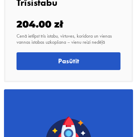
Trīsistabu
204.00 zł
Cenā ietilpst trīs istabu, virtuves, koridora un vienas
vannas istabas uzkopšana – vienu reizi nedēļā
Pasūtīt