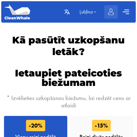
Ļubļina
Kā pasūtīt uzkopšanu
letāk?
Ietaupiet pateicoties
biežumam
* Izvēlieties uzkopšanas biežumu, lai redzēt cenu ar
atlaidi
-20%
-15%
Vienu reizi nedēļā
Reizi divās nedēļās