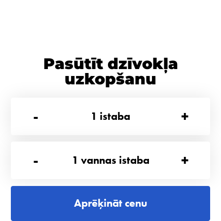
Pasūtīt dzīvokļa
uzkopšanu
-
+
1
istaba
-
+
1
vannas istaba
Aprēķināt cenu